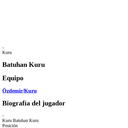
Volver al inicio del BPT
Dónde ver
Equipos
Calendario y resultados
Posiciones
Estadísticas
Competición
Noticias
-
Kuru
Batuhan Kuru
Equipo
Özdemir/Kuru
Biografía del jugador
-
Kuru
Batuhan Kuru
Posición