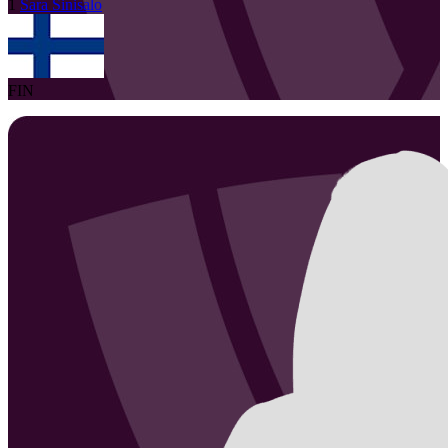
1
Sara
Sinisalo
FIN