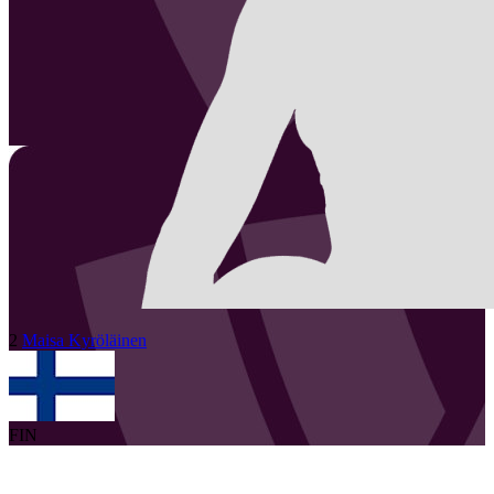
2
Maisa
Kyröläinen
FIN