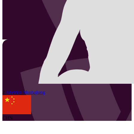
2
Aheidan
Mushajiang
CHN