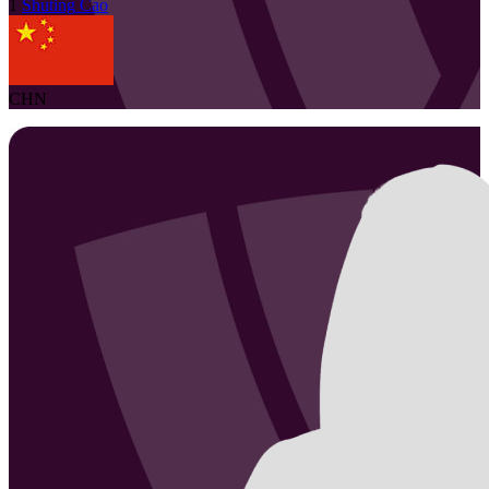
1
Shuting
Cao
CHN