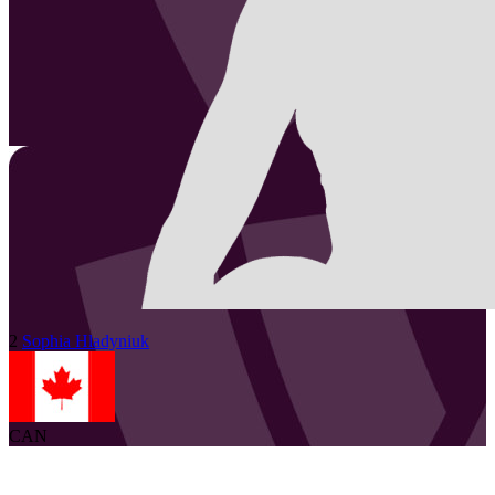
2
Sophia
Hladyniuk
CAN