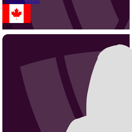
1
Myriam
Robitaille
CAN