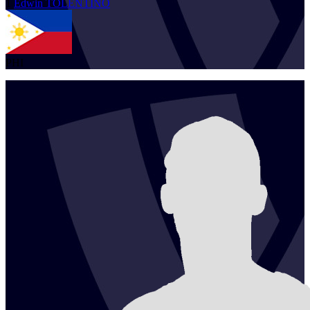
1
Edwin
TOLENTINO
PHI