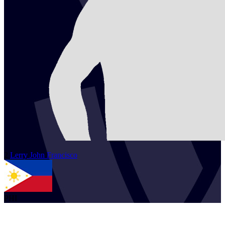
2
Lerry John
Francisco
PHI