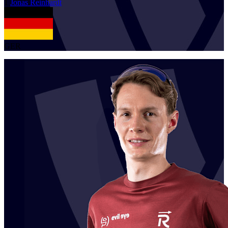
1
Jonas
Reinhardt
GER