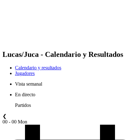
Volver al inicio del BPT
Dónde ver
Equipos
Calendario y resultados
Posiciones
Estadísticas
Competición
Noticias
Lucas/Juca - Calendario y Resultados
Calendario y resultados
Jugadores
Vista semanal
En directo
Partidos
❮
00 - 00 Mon