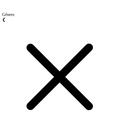
Género
❮