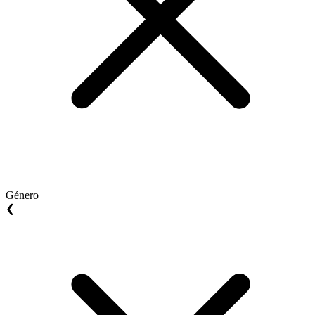
Género
❮