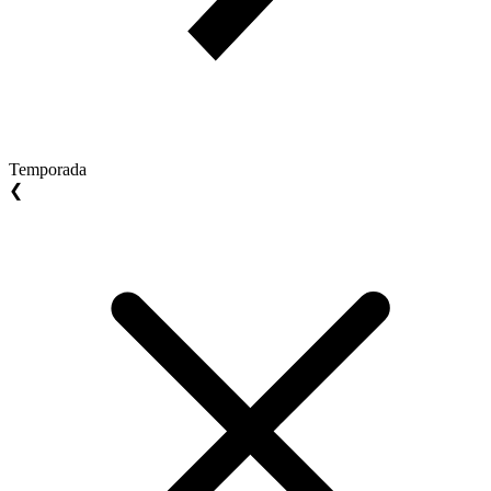
Temporada
❮