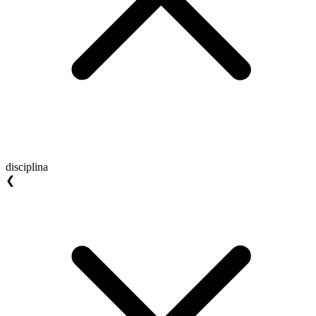
disciplina
❮