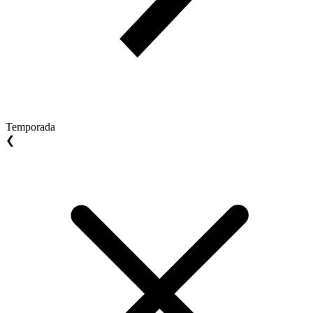
Temporada
❮