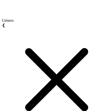
Género
❮