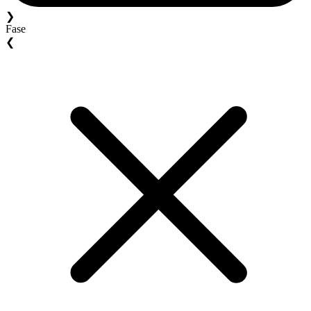
❯
Fase
❮