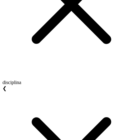
disciplina
❮