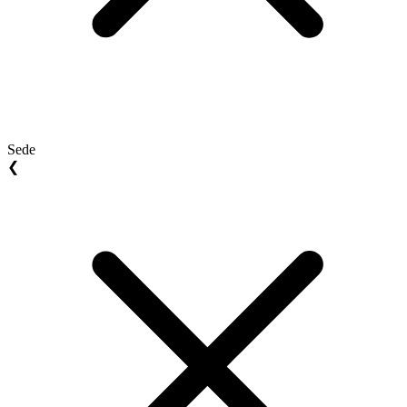
Sede
❮