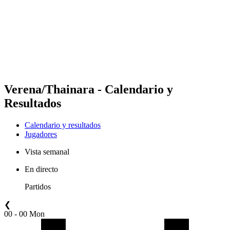
Volver al inicio del BPT
Dónde ver
Equipos
Calendario y resultados
Posiciones
Estadísticas
Competición
Noticias
Verena/Thainara - Calendario y
Resultados
Calendario y resultados
Jugadores
Vista semanal
En directo
Partidos
❮
00 - 00 Mon