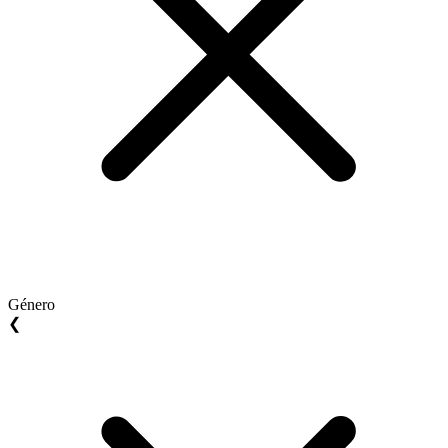
Género
❮