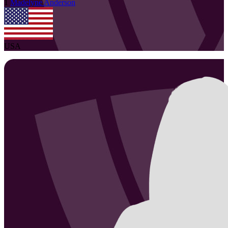
1
Madelyne
Anderson
USA