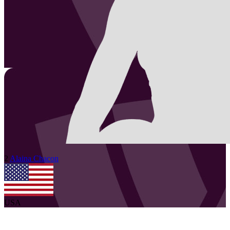
2
Alaina
Chacon
USA