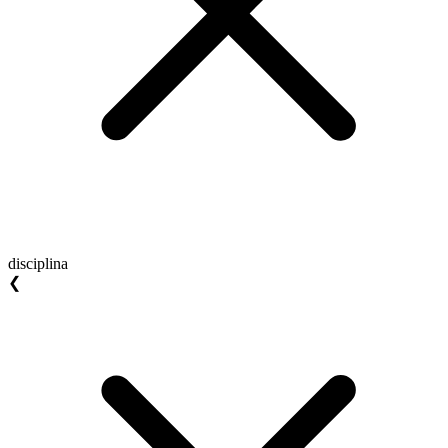
disciplina
❮