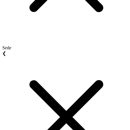
Sede
❮