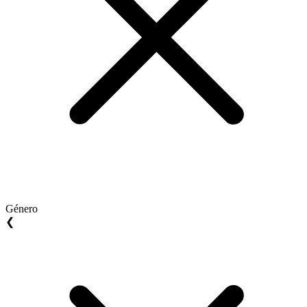
Género
❮