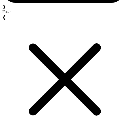
❯
Fase
❮