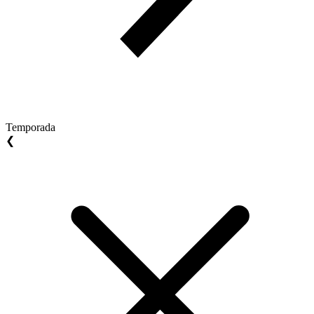
Temporada
❮