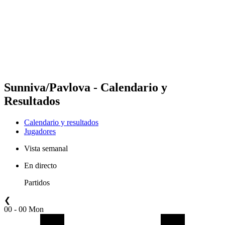
Volver al inicio del BPT
Dónde ver
Equipos
Calendario y resultados
Posiciones
Estadísticas
Competición
Noticias
Sunniva/Pavlova - Calendario y
Resultados
Calendario y resultados
Jugadores
Vista semanal
En directo
Partidos
❮
00 - 00 Mon