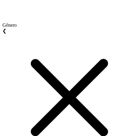
Género
❮