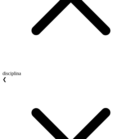
disciplina
❮