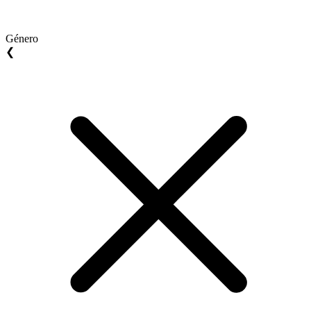
Género
❮