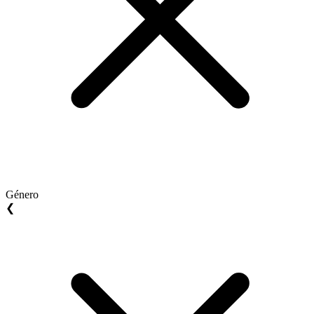
Género
❮