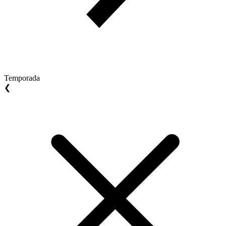
Temporada
❮