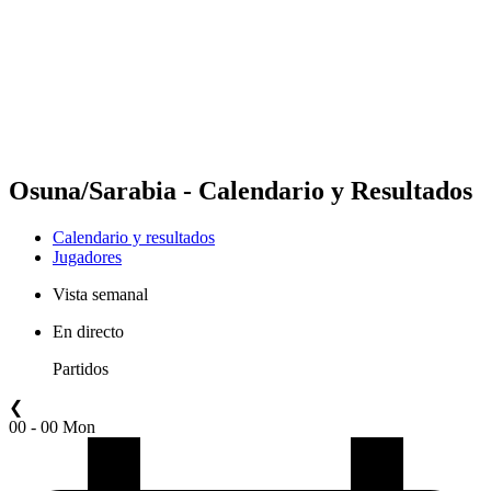
Volver al inicio del BPT
Dónde ver
Equipos
Calendario y resultados
Posiciones
Estadísticas
Competición
Noticias
Osuna/Sarabia - Calendario y Resultados
Calendario y resultados
Jugadores
Vista semanal
En directo
Partidos
❮
00 - 00 Mon