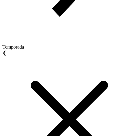
Temporada
❮