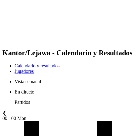
Volver al inicio del BPT
Dónde ver
Equipos
Calendario y resultados
Posiciones
Estadísticas
Competición
Noticias
Kantor/Lejawa - Calendario y Resultados
Calendario y resultados
Jugadores
Vista semanal
En directo
Partidos
❮
00 - 00 Mon