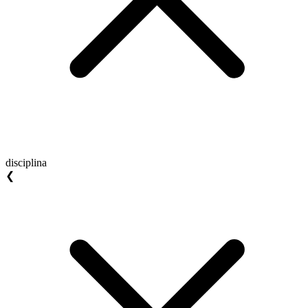
disciplina
❮