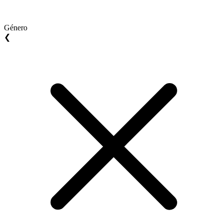
Género
❮