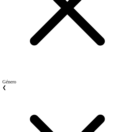
Género
❮