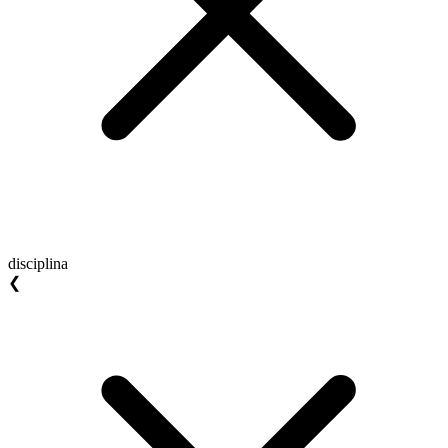
disciplina
❮