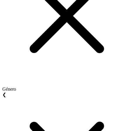
Género
❮