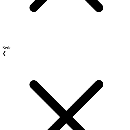
Sede
❮