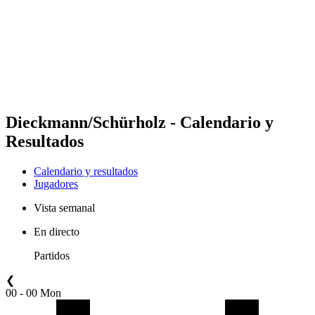
Volver al inicio del BPT
Dónde ver
Equipos
Calendario y resultados
Posiciones
Estadísticas
Competición
Noticias
Dieckmann/Schürholz - Calendario y
Resultados
Calendario y resultados
Jugadores
Vista semanal
En directo
Partidos
❮
00 - 00 Mon