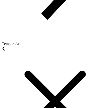
Temporada
❮