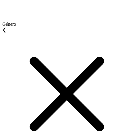
Género
❮