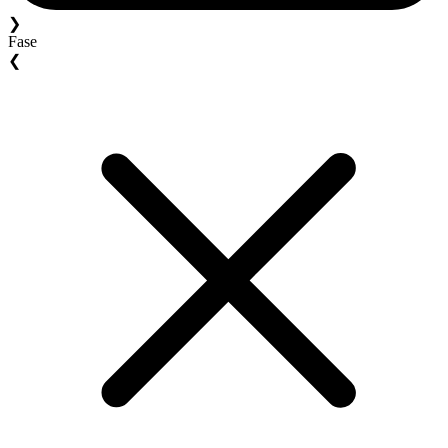
❯
Fase
❮