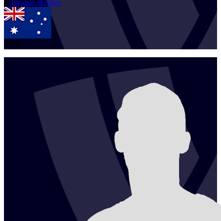
1
Thomas
Hodges
AUS