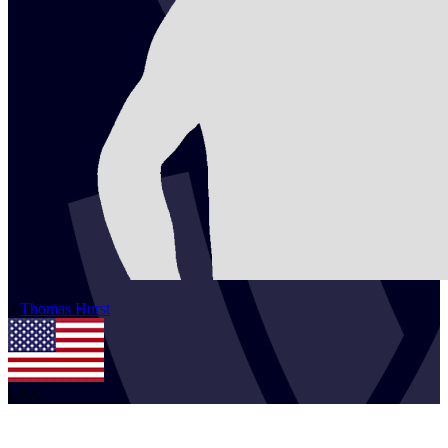
2
Thomas
Hurst
USA