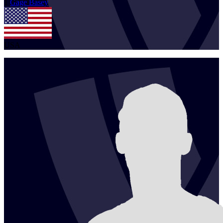
1
Gage
Basey
USA