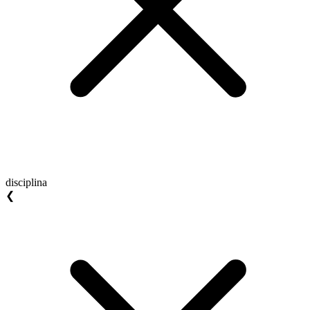
disciplina
❮