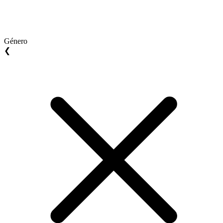
Género
❮