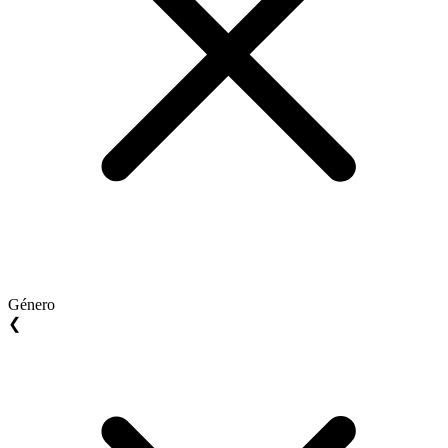
Género
❮