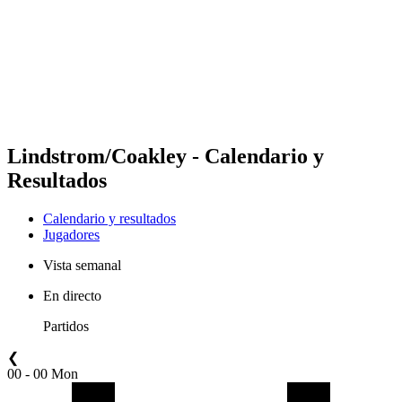
Volver al inicio del BPT
Dónde ver
Equipos
Calendario y resultados
Posiciones
Estadísticas
Competición
Noticias
Lindstrom/Coakley - Calendario y
Resultados
Calendario y resultados
Jugadores
Vista semanal
En directo
Partidos
❮
00 - 00 Mon