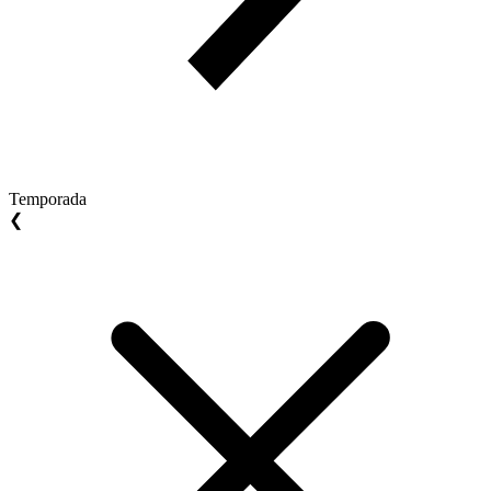
Temporada
❮