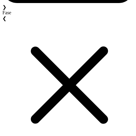
❯
Fase
❮