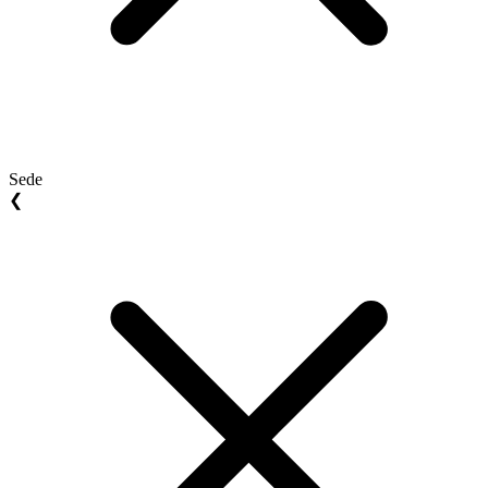
Sede
❮