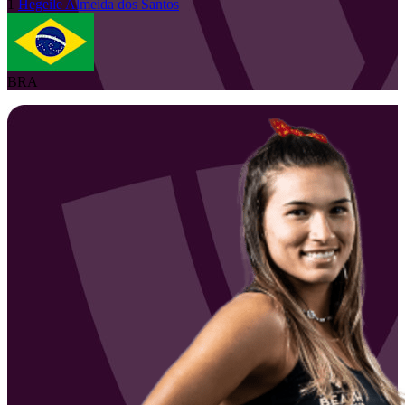
1
Hegeile
Almeida dos Santos
BRA