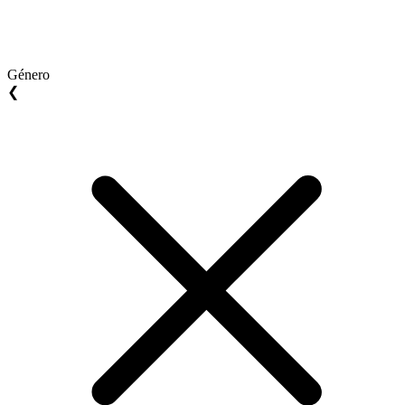
Género
❮