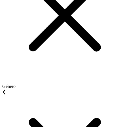
Género
❮