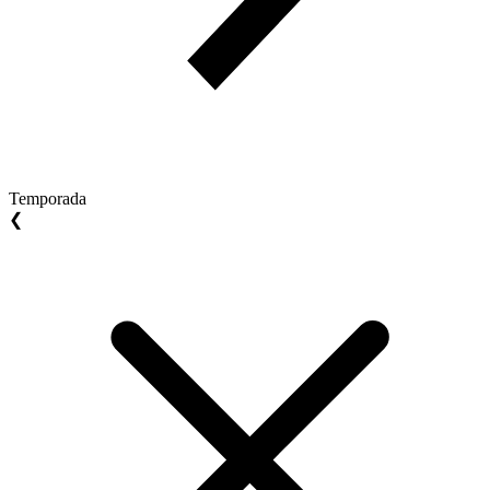
Temporada
❮