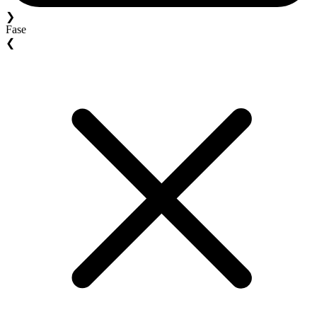
❯
Fase
❮