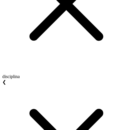
disciplina
❮