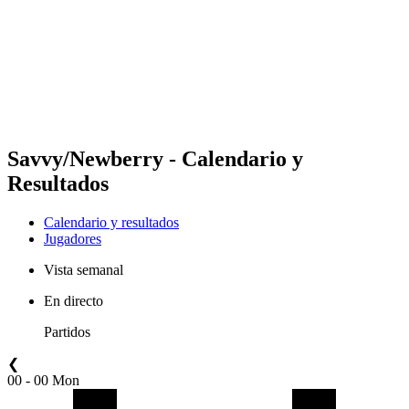
Volver al inicio del BPT
Dónde ver
Equipos
Calendario y resultados
Posiciones
Estadísticas
Competición
Noticias
Savvy/Newberry - Calendario y
Resultados
Calendario y resultados
Jugadores
Vista semanal
En directo
Partidos
❮
00 - 00 Mon