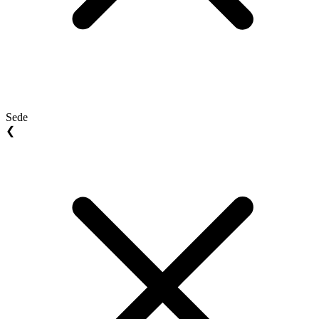
Sede
❮