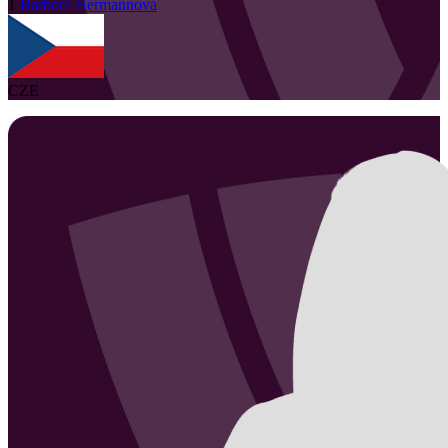
1
Barbora
Hermannová
CZE