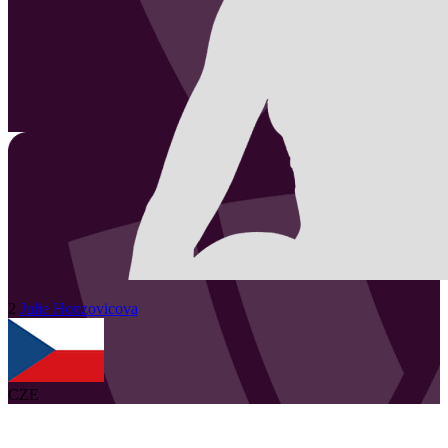
2
Julie
Honzovicova
CZE