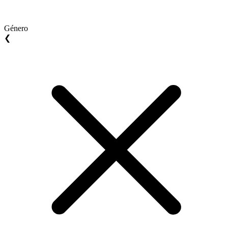
Género
❮