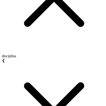
disciplina
❮