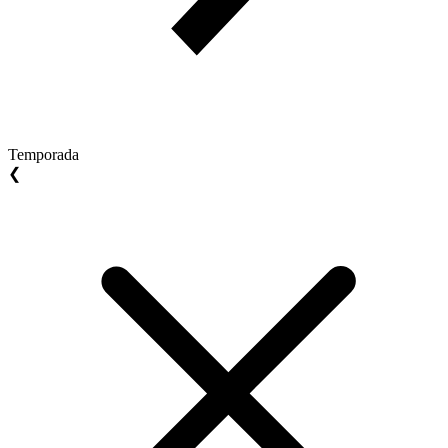
Temporada
❮