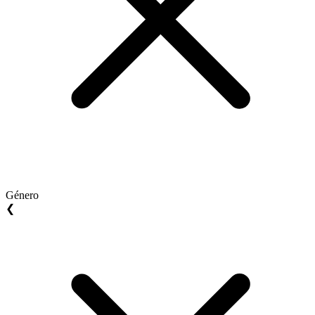
Género
❮