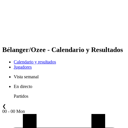
Volver al inicio del BPT
Dónde ver
Equipos
Calendario y resultados
Posiciones
Estadísticas
Competición
Noticias
Bélanger/Ozee - Calendario y Resultados
Calendario y resultados
Jugadores
Vista semanal
En directo
Partidos
❮
00 - 00 Mon