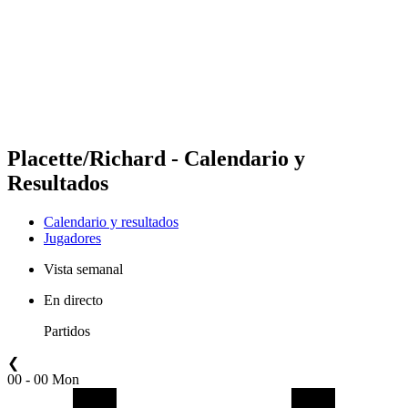
Volver al inicio del BPT
Dónde ver
Equipos
Calendario y resultados
Posiciones
Estadísticas
Competición
Noticias
Placette/Richard - Calendario y
Resultados
Calendario y resultados
Jugadores
Vista semanal
En directo
Partidos
❮
00 - 00 Mon