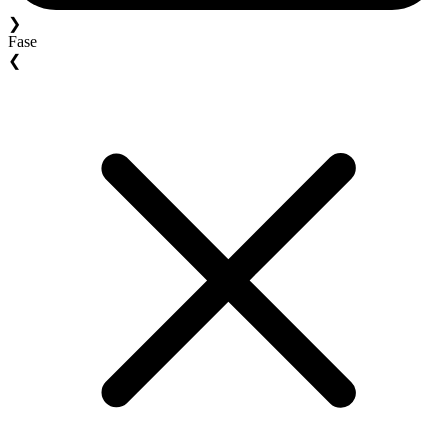
❯
Fase
❮