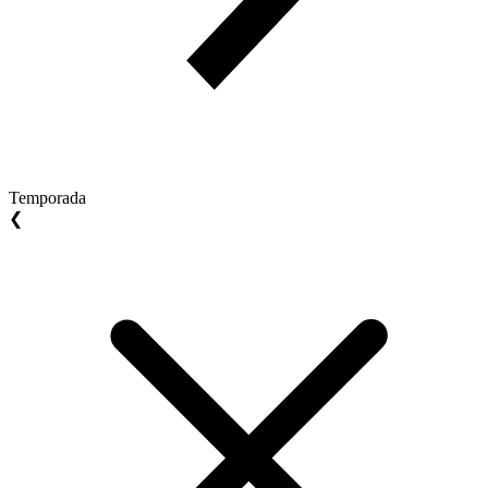
Temporada
❮