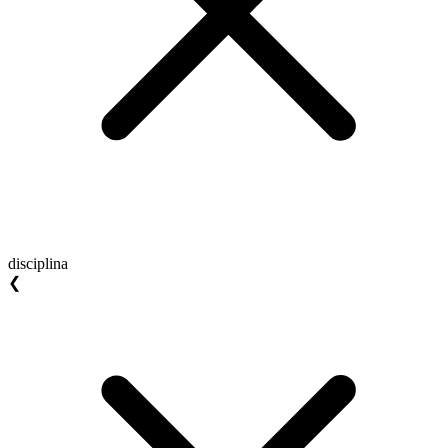
disciplina
❮