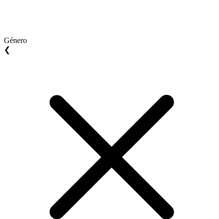
Género
❮