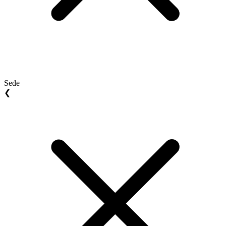
Sede
❮