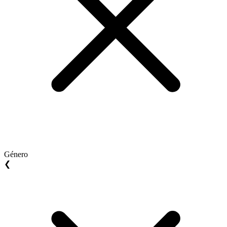
Género
❮