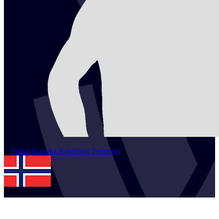
2
Tobias Kawika Kauffman
Pedersen
NOR