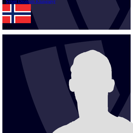
1
Syver Drolsum
Klungsøyr
NOR