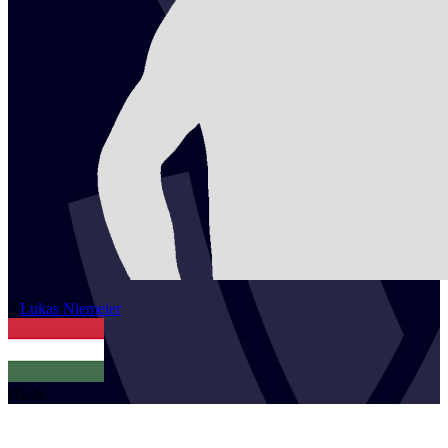
2
Lukas
Niemeier
HUN