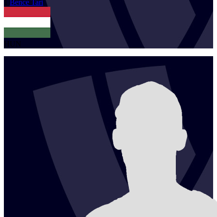
1
Bence
Tari
HUN