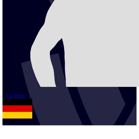
2
Lui
Wüst
GER