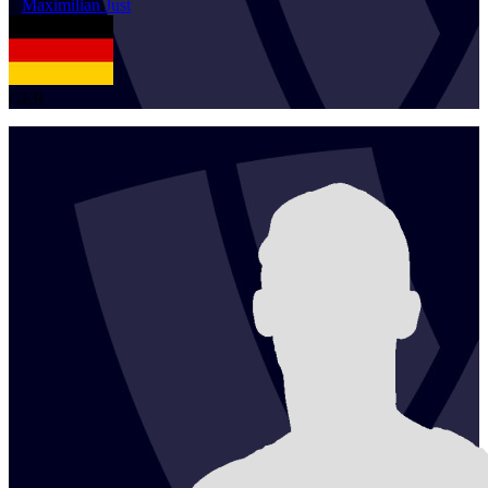
1
Maximilian
Just
GER