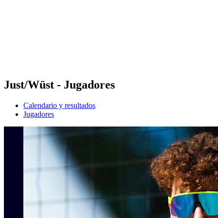
Volver al inicio del BPT
Dónde ver
Equipos
Calendario y resultados
Posiciones
Estadísticas
Competición
Noticias
Just/Wüst - Jugadores
Calendario y resultados
Jugadores