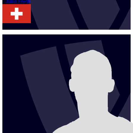
1
Julian
Friedli
SUI