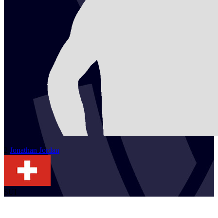
2
Jonathan
Jordan
SUI