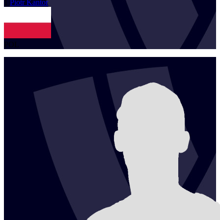
1
Piotr
Kantor
POL