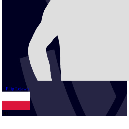
2
Filip
Lejawa
POL