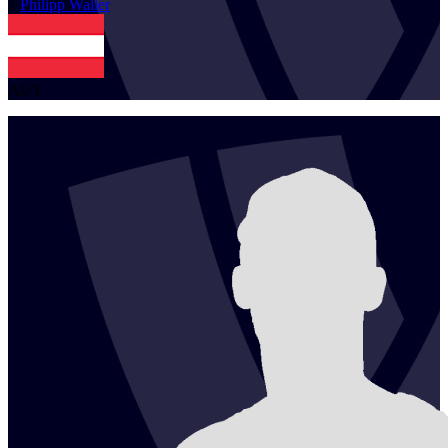
1
Philipp
Waller
AUT