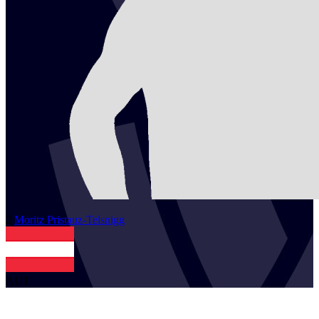
2
Moritz
Pristauz-Telsnigg
AUT