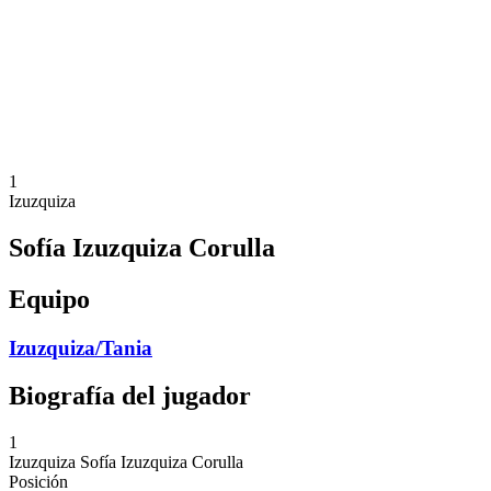
Volver al inicio del BPT
Dónde ver
Equipos
Calendario y resultados
Posiciones
Estadísticas
Competición
Noticias
1
Izuzquiza
Sofía Izuzquiza Corulla
Equipo
Izuzquiza/Tania
Biografía del jugador
1
Izuzquiza
Sofía Izuzquiza Corulla
Posición