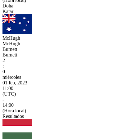
(Hora local)
Doha
Katar
McHugh
McHugh
Burnett
Burnett
2
:
0
miércoles
01 feb, 2023
11:00
(UTC)
-
14:00
(Hora local)
Resultados