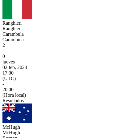
Ranghieri
Ranghieri
Carambula
Carambula
2
:
0
jueves
02 feb, 2023
17:00
(UTC)
-
20:00
(Hora local)
Resultados
McHugh
McHugh