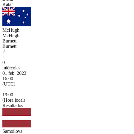
Katar
McHugh
McHugh
Burnett
Burnett
2
:
0
miércoles
01 feb, 2023
16:00
(UTC)
-
19:00
(Hora local)
Resultados
Samoilovs