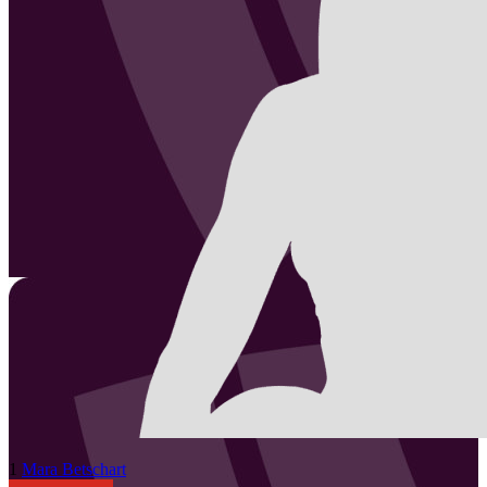
1
Mara
Betschart