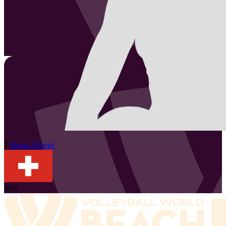
2
Shana
Zobrist
SUI