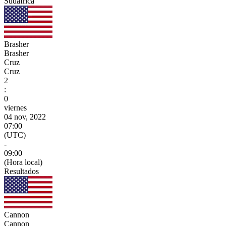
Sudáfrica
Brasher
Brasher
Cruz
Cruz
2
:
0
viernes
04 nov, 2022
07:00
(UTC)
-
09:00
(Hora local)
Resultados
Cannon
Cannon