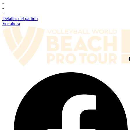
-
-
-
Detalles del partido
Ver ahora