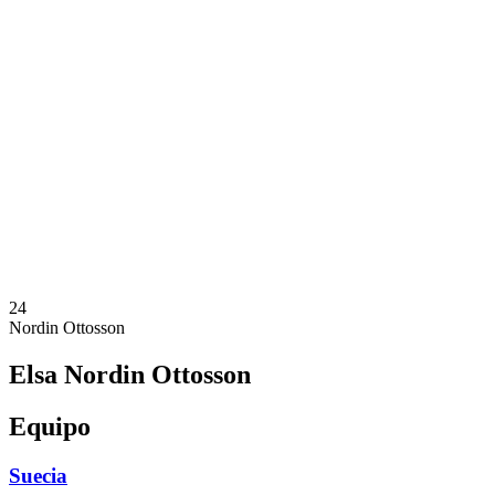
Dónde ver
Calendario y resultados
Equipos
Posiciones
Estadísticas
Ciudades anfitrionas
Competición
Media
Noticias
Temporada 2025
❮
Temporada 2025
Temporada 2022
24
Nordin Ottosson
Elsa Nordin Ottosson
Equipo
Suecia