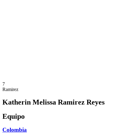
Dónde ver
Calendario y resultados
Equipos
Posiciones
Estadísticas
Ciudades anfitrionas
Competición
Media
Noticias
Temporada 2025
❮
Temporada 2025
Temporada 2022
7
Ramirez
Katherin Melissa Ramirez Reyes
Equipo
Colombia