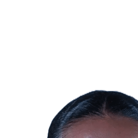
Dónde ver
Calendario y resultados
Equipos
Posiciones
Estadísticas
Ciudades anfitrionas
Competición
Media
Noticias
Temporada 2025
❮
Temporada 2025
Temporada 2022