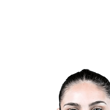
Dónde ver
Calendario y resultados
Equipos
Posiciones
Estadísticas
Ciudades anfitrionas
Competición
Media
Noticias
Temporada 2025
❮
Temporada 2025
Temporada 2022