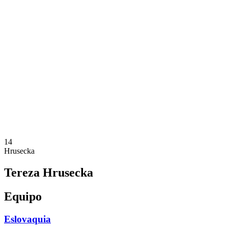
Dónde ver
Calendario y resultados
Equipos
Posiciones
Estadísticas
Ciudades anfitrionas
Competición
Media
Noticias
Temporada 2025
❮
Temporada 2025
Temporada 2022
14
Hrusecka
Tereza Hrusecka
Equipo
Eslovaquia