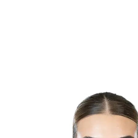
Dónde ver
Calendario y resultados
Equipos
Posiciones
Estadísticas
Ciudades anfitrionas
Competición
Media
Noticias
Temporada 2025
❮
Temporada 2025
Temporada 2022