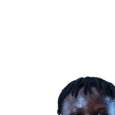
Dónde ver
Calendario y resultados
Equipos
Posiciones
Estadísticas
Ciudades anfitrionas
Competición
Media
Noticias
Temporada 2025
❮
Temporada 2025
Temporada 2022