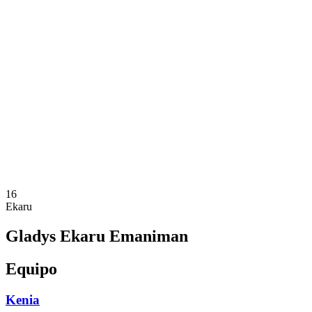
Dónde ver
Calendario y resultados
Equipos
Posiciones
Estadísticas
Ciudades anfitrionas
Competición
Media
Noticias
Temporada 2025
❮
Temporada 2025
Temporada 2022
16
Ekaru
Gladys Ekaru Emaniman
Equipo
Kenia