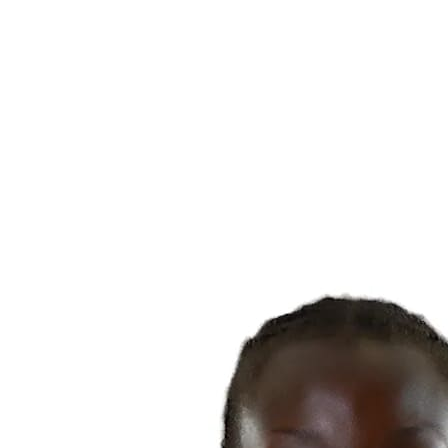
Dónde ver
Calendario y resultados
Equipos
Posiciones
Estadísticas
Ciudades anfitrionas
Competición
Media
Noticias
Temporada 2025
❮
Temporada 2025
Temporada 2022