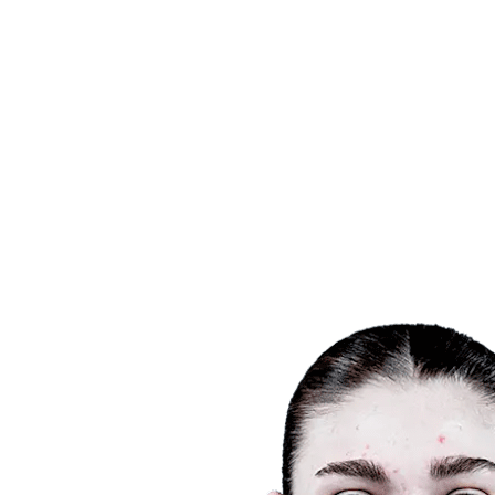
Dónde ver
Calendario y resultados
Equipos
Posiciones
Estadísticas
Ciudades anfitrionas
Competición
Media
Noticias
Temporada 2025
❮
Temporada 2025
Temporada 2022