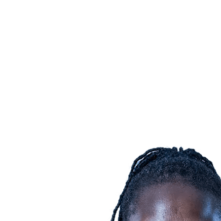
Dónde ver
Calendario y resultados
Equipos
Posiciones
Estadísticas
Ciudades anfitrionas
Competición
Media
Noticias
Temporada 2025
❮
Temporada 2025
Temporada 2022