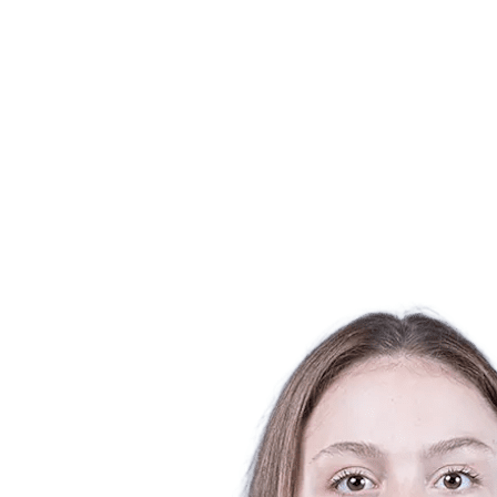
Dónde ver
Calendario y resultados
Equipos
Posiciones
Estadísticas
Ciudades anfitrionas
Competición
Media
Noticias
Temporada 2025
❮
Temporada 2025
Temporada 2022