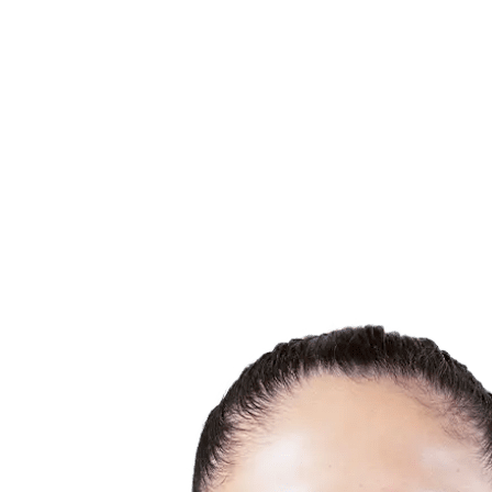
Dónde ver
Calendario y resultados
Equipos
Posiciones
Estadísticas
Ciudades anfitrionas
Competición
Media
Noticias
Temporada 2025
❮
Temporada 2025
Temporada 2022