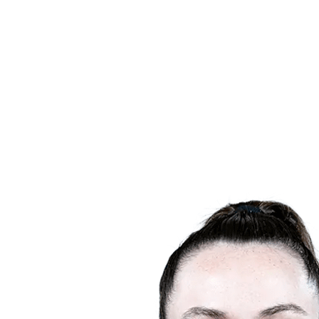
Dónde ver
Calendario y resultados
Equipos
Posiciones
Estadísticas
Ciudades anfitrionas
Competición
Media
Noticias
Temporada 2025
❮
Temporada 2025
Temporada 2022