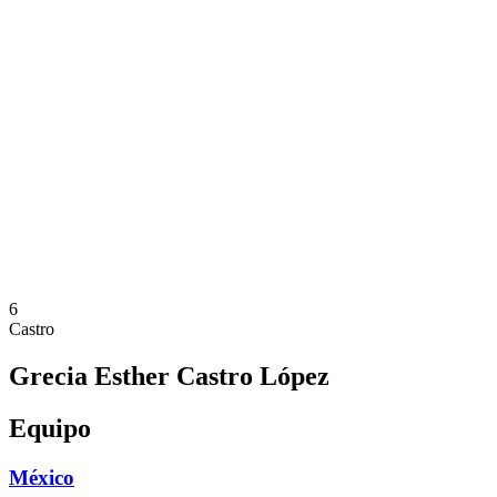
Dónde ver
Calendario y resultados
Equipos
Posiciones
Estadísticas
Ciudades anfitrionas
Competición
Media
Noticias
Temporada 2025
❮
Temporada 2025
Temporada 2022
6
Castro
Grecia Esther Castro López
Equipo
México