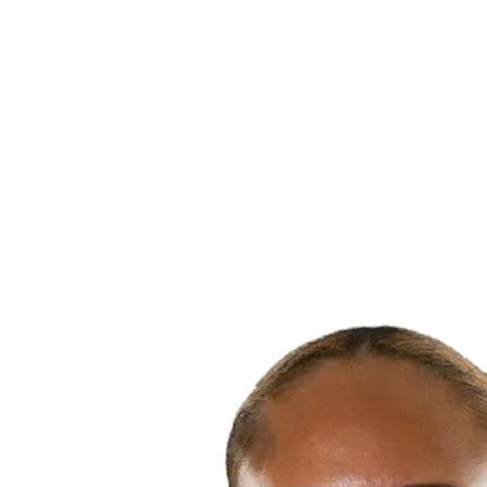
Dónde ver
Calendario y resultados
Equipos
Posiciones
Estadísticas
Ciudades anfitrionas
Competición
Media
Noticias
Temporada 2025
❮
Temporada 2025
Temporada 2022