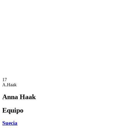
Dónde ver
Calendario y resultados
Equipos
Posiciones
Estadísticas
Ciudades anfitrionas
Competición
Media
Noticias
Temporada 2025
❮
Temporada 2025
Temporada 2022
17
A.Haak
Anna Haak
Equipo
Suecia