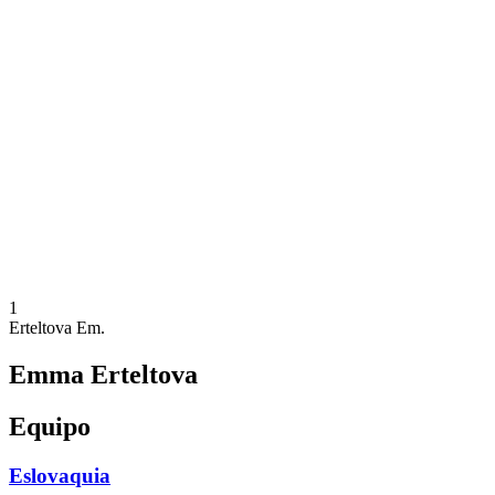
Dónde ver
Calendario y resultados
Equipos
Posiciones
Estadísticas
Ciudades anfitrionas
Competición
Media
Noticias
Temporada 2025
❮
Temporada 2025
Temporada 2022
1
Erteltova Em.
Emma Erteltova
Equipo
Eslovaquia